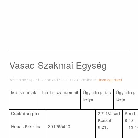
Vasad Szakmai Egység
Written by Super User on
2016. május 23.
. Posted in
Uncategorised
Munkatársak
Telefonszám/email
Ügyfélfogadás
Ügyfélfoga
helye
ideje
Családsegítő
2211Vasad
Kedd:
Kossuth
9-1
Répás Krisztina
301265420
u.21.
13-1