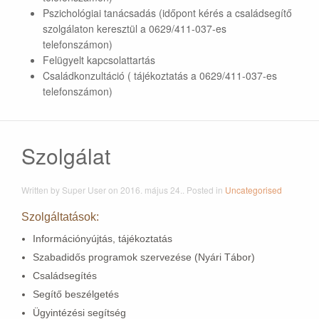
Pszichológiai tanácsadás (időpont kérés a családsegítő
szolgálaton keresztül a 0629/411-037-es
telefonszámon)
Felügyelt kapcsolattartás
Családkonzultáció ( tájékoztatás a 0629/411-037-es
telefonszámon)
Szolgálat
Written by Super User on
2016. május 24.
. Posted in
Uncategorised
Szolgáltatások:
Információnyújtás, tájékoztatás
Szabadidős programok szervezése (Nyári Tábor)
Családsegítés
Segítő beszélgetés
Ügyintézési segítség