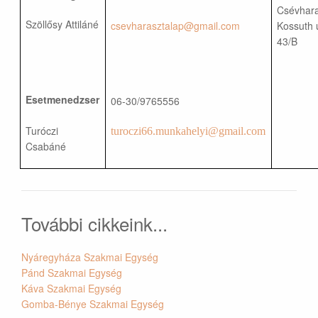
Csévhara
Szöllősy Attiláné
csevharasztalap@gmail.com
Kossuth 
43/B
Esetmenedzser
06-30/9765556
Turóczi
turoczi66.munkahelyi@gmail.com
Csabáné
További cikkeink...
Nyáregyháza Szakmai Egység
Pánd Szakmai Egység
Káva Szakmai Egység
Gomba-Bénye Szakmai Egység