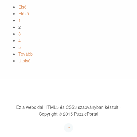
Első
Előző
1
2
3
4
5
Tovább
Utolsó
Ez a weboldal HTML5 és CSS3 szabványban készült -
Copyright © 2015 PuzzlePortal