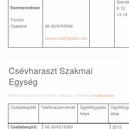
Szerda
Esetmenedzser
9-1
13-16
Turóczi
Csabáné
06-30/9765556
monorcsal@gmail.com
Csévharaszt Szakmai
Egység
Written by Super User on
2016. május 23.
. Posted in
Uncategorised
Családsegítők
Telefonszám/email
Ügyfélfogadás
Ügyfélfog
helye
ideje
Családsegítő:
06-30/6319383
2212