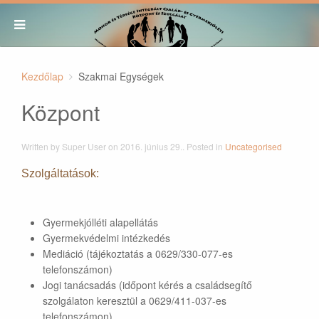
Kezdőlap
Szakmai Egységek
Központ
Written by Super User on
2016. június 29.
. Posted in
Uncategorised
Szolgáltatások:
Gyermekjólléti alapellátás
Gyermekvédelmi intézkedés
Mediáció (tájékoztatás a 0629/330-077-es
telefonszámon)
Jogi tanácsadás (időpont kérés a családsegítő
szolgálaton keresztül a 0629/411-037-es
telefonszámon)