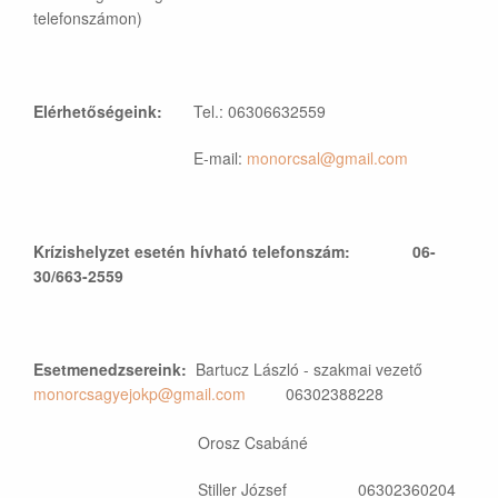
telefonszámon)
Elérhetőségeink:
Tel.: 06306632559
E-mail:
monorcsal@gmail.com
Krízishelyzet esetén hívható telefonszám: 06-
30/663-2559
Esetmenedzsereink:
Bartucz László - szakmai vezető
monorcsagyejokp@gmail.com
06302388228
Orosz Csabáné
Stiller József 06302360204