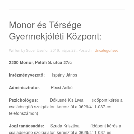
Monor és Térsége
Gyermekjóléti Központ:
Written by Super User on
2016. május 23.
. Posted in
Uncategorised
2200 Monor, Petőfi S. utca 27/c
Intézményvezető:
Ispány János
Adminisztrátor
: Pécsi Anikó
Pszichológus
: Dókusné Kis Livia (időpont kérés a
családsegítő szolgálaton keresztül a 0629/411-037-es
telefonszámon)
Jogi tanácsadás:
Szuda Krisztina (időpont kérés a
családsegítő szolgálaton keresztül a 0629/411-037-es